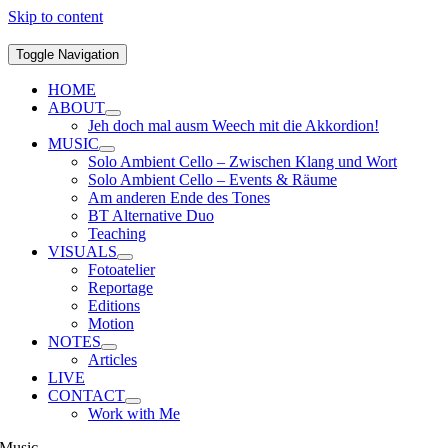
Skip to content
Toggle Navigation
HOME
ABOUT
Jeh doch mal ausm Weech mit die Akkordion!
MUSIC
Solo Ambient Cello – Zwischen Klang und Wort
Solo Ambient Cello – Events & Räume
Am anderen Ende des Tones
BT Alternative Duo
Teaching
VISUALS
Fotoatelier
Reportage
Editions
Motion
NOTES
Articles
LIVE
CONTACT
Work with Me
Music