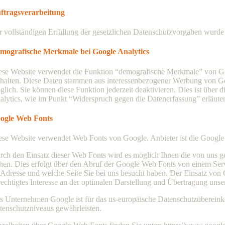
ftragsverarbeitung
r vollständigen Erfüllung der gesetzlichen Datenschutzvorgaben wurde 
mografische Merkmale bei Google Analytics
ese Website verwendet die Funktion “demografische Merkmale” von Googl
thalten. Diese Daten stammen aus interessenbezogener Werbung von Goo
glich. Sie können diese Funktion jederzeit deaktivieren. Dies ist übe
alytics, wie im Punkt “Widerspruch gegen die Datenerfassung” erläutert
ogle Web Fonts
ese Website verwendet Web Fonts von Google. Anbieter ist die Goog
rch den Einsatz dieser Web Fonts wird es möglich Ihnen die von uns g
ehen. Dies erfolgt über den Abruf der Google Web Fonts von einem Se
-Adresse und welche Seite Sie bei uns besucht haben. Der Einsatz von 
rechtigtes Interesse an der optimalen Darstellung und Übertragung unser
s Unternehmen Google ist für das us-europäische Datenschutzübereinko
tenschutzniveaus gewährleisten.