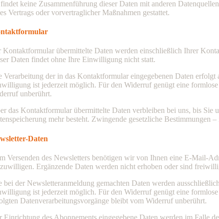
 findet keine Zusammenführung dieser Daten mit anderen Datenquellen s
nes Vertrags oder vorvertraglicher Maßnahmen gestattet.
ntaktformular
r Kontaktformular übermittelte Daten werden einschließlich Ihrer Kont
ser Daten findet ohne Ihre Einwilligung nicht statt.
e Verarbeitung der in das Kontaktformular eingegebenen Daten erfolgt au
nwilligung ist jederzeit möglich. Für den Widerruf genügt eine formlo
derruf unberührt.
er das Kontaktformular übermittelte Daten verbleiben bei uns, bis Sie
tenspeicherung mehr besteht. Zwingende gesetzliche Bestimmungen – i
wsletter-Daten
m Versenden des Newsletters benötigen wir von Ihnen eine E-Mail-Adre
nzuwilligen. Ergänzende Daten werden nicht erhoben oder sind freiwilli
e bei der Newsletteranmeldung gemachten Daten werden ausschließlich au
nwilligung ist jederzeit möglich. Für den Widerruf genügt eine formlos
folgten Datenverarbeitungsvorgänge bleibt vom Widerruf unberührt.
r Einrichtung des Abonnements eingegebene Daten werden im Falle der 