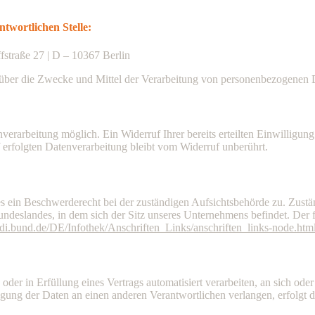
twortlichen Stelle:
fstraße 27 |
D – 10367
Berlin
en über die Zwecke und Mittel der Verarbeitung von personenbezogenen 
erarbeitung möglich. Ein Widerruf Ihrer bereits erteilten Einwilligung 
 erfolgten Datenverarbeitung bleibt vom Widerruf unberührt.
ßes ein Beschwerderecht bei der zuständigen Aufsichtsbehörde zu. Zust
ndeslandes, in dem sich der Sitz unseres Unternehmens befindet. Der fo
di.bund.de/DE/Infothek/Anschriften_Links/anschriften_links-node.htm
oder in Erfüllung eines Vertrags automatisiert verarbeiten, an sich oder
gung der Daten an einen anderen Verantwortlichen verlangen, erfolgt di