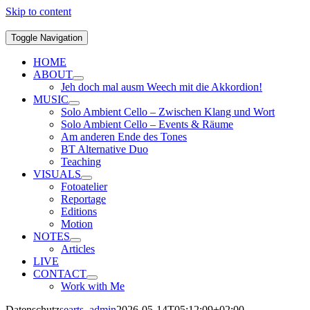
Skip to content
Toggle Navigation
HOME
ABOUT
Jeh doch mal ausm Weech mit die Akkordion!
MUSIC
Solo Ambient Cello – Zwischen Klang und Wort
Solo Ambient Cello – Events & Räume
Am anderen Ende des Tones
BT Alternative Duo
Teaching
VISUALS
Fotoatelier
Reportage
Editions
Motion
NOTES
Articles
LIVE
CONTACT
Work with Me
Datenschutz
searts_admin
2026-05-14T05:12:09+02:00