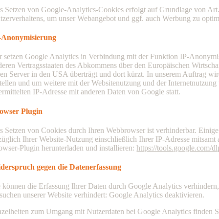
s Setzen von Google-Analytics-Cookies erfolgt auf Grundlage von Art. 6
tzerverhaltens, um unser Webangebot und ggf. auch Werbung zu optim
-Anonymisierung
r setzen Google Analytics in Verbindung mit der Funktion IP-Anonymisi
deren Vertragsstaaten des Abkommens über den Europäischen Wirtschaf
nen Server in den USA überträgt und dort kürzt. In unserem Auftrag w
stellen und um weitere mit der Websitenutzung und der Internetnutzun
ermittelten IP-Adresse mit anderen Daten von Google statt.
owser Plugin
s Setzen von Cookies durch Ihren Webbrowser ist verhinderbar. Einig
züglich Ihrer Website-Nutzung einschließlich Ihrer IP-Adresse mitsamt
owser-Plugin herunterladen und installieren:
https://tools.google.com/d
derspruch gegen die Datenerfassung
e können die Erfassung Ihrer Daten durch Google Analytics verhindern,
suchen unserer Website verhindert: Google Analytics deaktivieren.
nzelheiten zum Umgang mit Nutzerdaten bei Google Analytics finden S