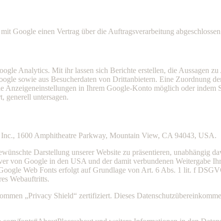
mit Google einen Vertrag über die Auftragsverarbeitung abgeschlossen
e Analytics. Mit ihr lassen sich Berichte erstellen, die Aussagen zu 
gle sowie aus Besucherdaten von Drittanbietern. Eine Zuordnung der 
r die Anzeigeneinstellungen in Ihrem Google-Konto möglich oder indem 
, generell untersagen.
le Inc., 1600 Amphitheatre Parkway, Mountain View, CA 94043, USA.
ewünschte Darstellung unserer Website zu präsentieren, unabhängig da
rver von Google in den USA und der damit verbundenen Weitergabe Ihr
Google Web Fonts erfolgt auf Grundlage von Art. 6 Abs. 1 lit. f DSGVO
es Webauftritts.
mmen „Privacy Shield“ zertifiziert. Dieses Datenschutzübereinkommen