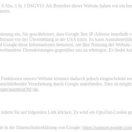
 Abs. 1 lit. f DSGVO. Als Betreiber dieser Website haben wir ein bere
ieren.
erung ein. Sie gewährleistet, dass Google Ihre IP-Adresse innerhalb 
tsraum vor der Übermittlung in die USA kürzt. Es kann Ausnahmefälle
ird Google diese Informationen benutzen, um Ihre Nutzung der Website 
g verbundene Dienstleistungen gegenüber uns zu erbringen. Es findet
e Funktionen unserer Website könnten dadurch jedoch eingeschränkt w
 anschließender Verarbeitung durch Google unterbinden. Dies ist mögli
lpage/gaoptout?hl=de
.
 indem Sie auf folgenden Link klicken. Es wird ein Opt-Out-Cookie ges
ie in der Datenschutzerklärung von Google:
https://support.google.co